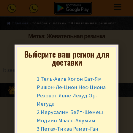
Главная
Товары с меткой “Жевательная резинка”
Метка: Жевательная резинка
Выберите ваш регион для
доставки
It seems we can't find what you're looking for.
1 Тель-Авив Холон Бат-Ям
Ришон-Ле-Цион Нес-Циона
Реховот Явне Иехуд Ор-
Иегуда
2 Иерусалим Бейт-Шемеш
Модиин Маале-Адумим
3 Петах-Тиква Рамат-Ган