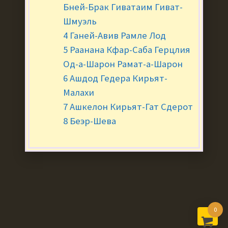
Бней-Брак Гиватаим Гиват-
Шмуэль
4 Ганей-Авив Рамле Лод
5 Раанана Кфар-Саба Герцлия
Од-а-Шарон Рамат-а-Шарон
6 Ашдод Гедера Кирьят-
Малахи
7 Ашкелон Кирьят-Гат Сдерот
8 Беэр-Шева
0