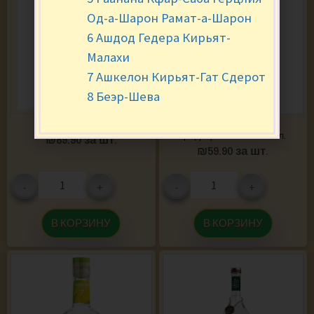
Од-а-Шарон Рамат-а-Шарон
6 Ашдод Гедера Кирьят-
Малахи
7 Ашкелон Кирьят-Гат Сдерот
8 Беэр-Шева
Водка Finlandia 0,7 л.
Водка Коноплянка
традиционная 40% 0.5 л.
₪
89.90
за шт.
₪
59.90
за шт.
-
+
-
+
В КОРЗИНУ
В КОРЗИНУ