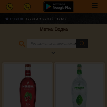
Главная
Товары с меткой “Водка”
Метка: Водка