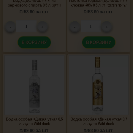
Водка ДОМАШНЯЯ из
Настойка горькая ДОМАШНЯЯ
клюква 40% 0.5 л. שיער חמוציות
зернового спирта 0.5 л. וודקנ
₪
53.90
за шт.
₪
53.90
за шт.
-
+
-
+
В КОРЗИНУ
В КОРЗИНУ
Водка особая «Дикая утка» 0,5
Водка особая «Дикая утка» 0,7
л. וודקה Wild duck
л. וודקה Wild duck
₪
69.90
за шт.
₪
83.90
за шт.