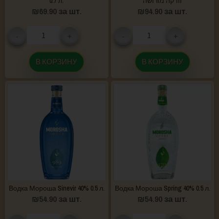
0.7 л.
וודקה מורושה
₪
69.90
за шт.
₪
94.90
за шт.
-
+
-
+
В КОРЗИНУ
В КОРЗИНУ
Водка Мороша Sinevir 40% 0.5 л.
Водка Мороша Spring 40% 0.5 л.
₪
54.90
за шт.
₪
54.90
за шт.