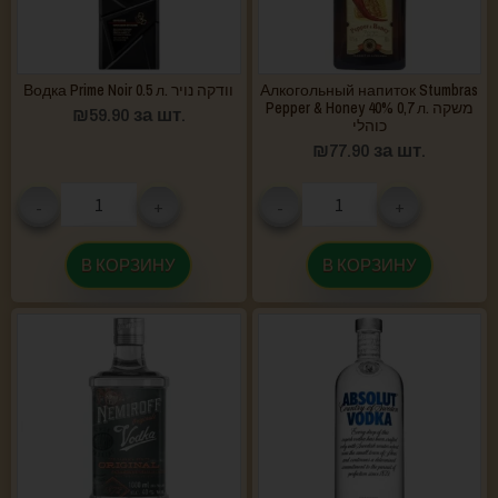
Водка Prime Noir 0.5 л. וודקה נויר
Алкогольный напиток Stumbras
Pepper & Honey 40% 0,7 л. משקה
₪
59.90
за шт.
כוהלי
₪
77.90
за шт.
-
+
-
+
В КОРЗИНУ
В КОРЗИНУ