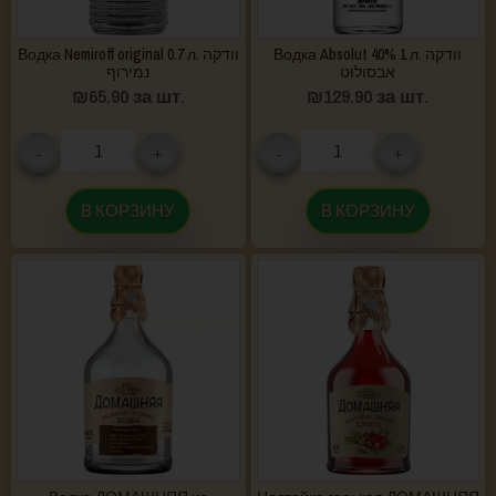
Водка Absolut 40% 1 л. וודקה
Водка Nemiroff original 0.7 л. וודקה
אבסולוט
נמירוף
₪
65.90
за шт.
₪
129.90
за шт.
-
+
-
+
В КОРЗИНУ
В КОРЗИНУ