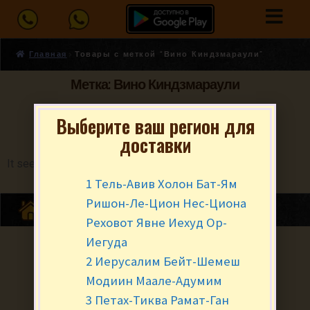
Главная
Товары с меткой “Вино Киндзмараули”
Метка: Вино Киндзмараули
Выберите ваш регион для
доставки
It seems we can't find what you're looking for.
1 Тель-Авив Холон Бат-Ям
Ришон-Ле-Цион Нес-Циона
Реховот Явне Иехуд Ор-
Иегуда
2 Иерусалим Бейт-Шемеш
Модиин Маале-Адумим
3 Петах-Тиква Рамат-Ган