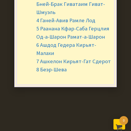
Бней-Брак Гиватаим Гиват-
Шмуэль
4 Ганей-Авив Рамле Лод
5 Раанана Кфар-Саба Герцлия
Од-а-Шарон Рамат-а-Шарон
6 Ашдод Гедера Кирьят-
Малахи
7 Ашкелон Кирьят-Гат Сдерот
8 Беэр-Шева
0