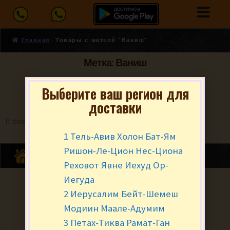
Главная
Товары с меткой “Ваниш”
Метка: Ваниш
Выберите ваш регион для
доставки
It seems we can't find what you're looking for.
1 Тель-Авив Холон Бат-Ям
Ришон-Ле-Цион Нес-Циона
Реховот Явне Иехуд Ор-
Иегуда
2 Иерусалим Бейт-Шемеш
Модиин Маале-Адумим
3 Петах-Тиква Рамат-Ган