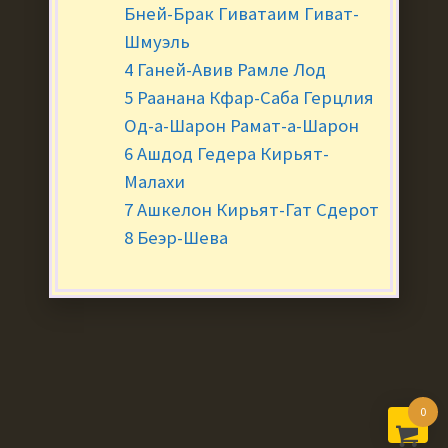
Бней-Брак Гиватаим Гиват-
Шмуэль
4 Ганей-Авив Рамле Лод
5 Раанана Кфар-Саба Герцлия
Од-а-Шарон Рамат-а-Шарон
6 Ашдод Гедера Кирьят-
Малахи
7 Ашкелон Кирьят-Гат Сдерот
8 Беэр-Шева
0