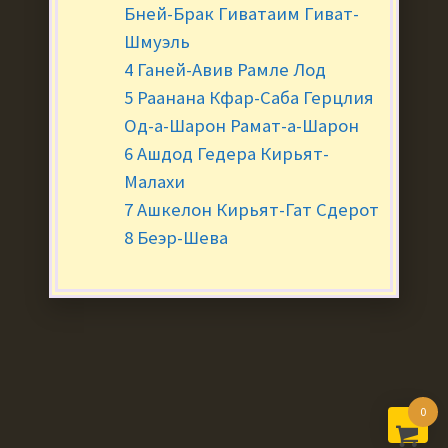
Бней-Брак Гиватаим Гиват-
Шмуэль
4 Ганей-Авив Рамле Лод
5 Раанана Кфар-Саба Герцлия
Од-а-Шарон Рамат-а-Шарон
6 Ашдод Гедера Кирьят-
Малахи
7 Ашкелон Кирьят-Гат Сдерот
8 Беэр-Шева
0