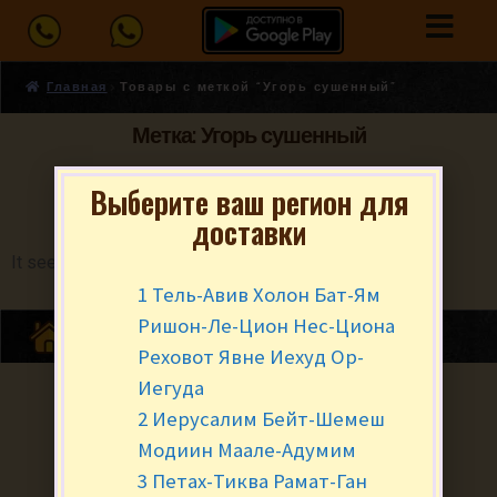
Главная
Товары с меткой “Угорь сушенный”
Метка: Угорь сушенный
Выберите ваш регион для
доставки
It seems we can't find what you're looking for.
1 Тель-Авив Холон Бат-Ям
Ришон-Ле-Цион Нес-Циона
Реховот Явне Иехуд Ор-
Иегуда
2 Иерусалим Бейт-Шемеш
Модиин Маале-Адумим
3 Петах-Тиква Рамат-Ган