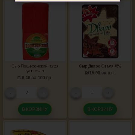
Сыр Пошехонский גבינה
Сыр Дваро Сваля 45%
פושחונסקי
₪
15.90
за шт.
₪
8.49
за 100 гр.
-
+
-
+
В КОРЗИНУ
В КОРЗИНУ