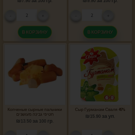
₪
7.90
за 100 гр.
₪
9.90
за 100 гр.
-
+
-
+
В КОРЗИНУ
В КОРЗИНУ
Копченые сырные пальчики
Сыр Гурманам Сваля 45%
חטיפי גבינה מעושנים
₪
15.90
за уп.
₪
13.50
за 100 гр.