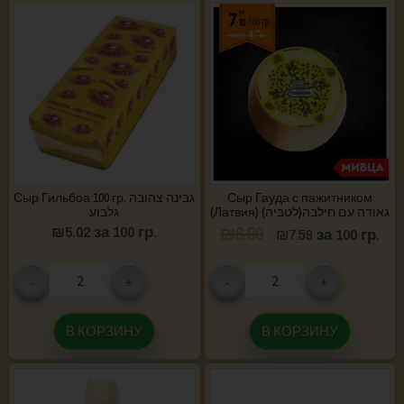
Сыр Гильбоа 100 гр. גבינה צהובה
Сыр Гауда с пажитником
(Латвия) גאודה עם חילבה(לטביה)
גלבוע
₪
5.02
за 100 гр.
₪
8.90
₪
7.59
за 100 гр.
-
+
-
+
В КОРЗИНУ
В КОРЗИНУ