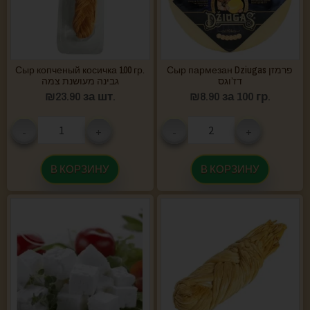
Сыр копченый косичка 100 гр.
Сыр пармезан Dziugas פרמזן
דז’וגס
גבינה מעושנת צמה
₪
23.90
за шт.
₪
8.90
за 100 гр.
-
+
-
+
В КОРЗИНУ
В КОРЗИНУ