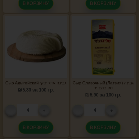
В КОРЗИНУ
В КОРЗИНУ
Сыр Сливочный (Латвия) גבינה
Сыр Адыгейский גבינה אדגייסקי
סליבוצנייה
₪
6.30
за 100 гр.
₪
5.90
за 100 гр.
-
+
-
+
В КОРЗИНУ
В КОРЗИНУ