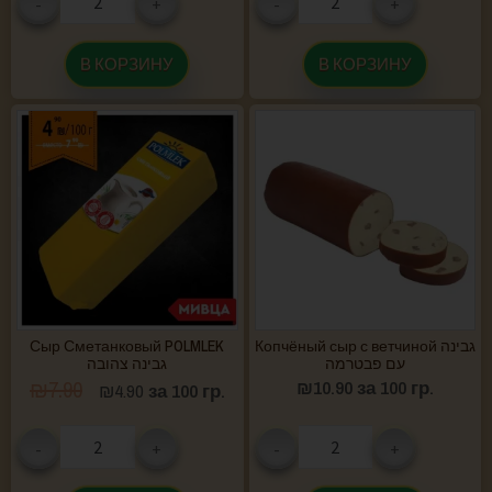
-
+
-
+
В КОРЗИНУ
В КОРЗИНУ
Сыр Сметанковый POLMLEK
Копчёный сыр с ветчиной גבינה
עם פבטרמה
גבינה צהובה
₪
7.90
₪
10.90
за 100 гр.
₪
4.90
за 100 гр.
-
+
-
+