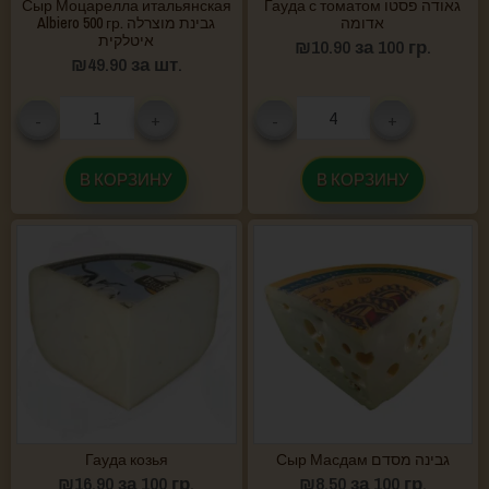
Сыр Моцарелла итальянская
Гауда с томатом גאודה פסטו
אדומה
Albiero 500 гр. גבינת מוצרלה
איטלקית
₪
10.90
за 100 гр.
₪
49.90
за шт.
-
+
-
+
В КОРЗИНУ
В КОРЗИНУ
Гауда козья
Сыр Масдам גבינה מסדם
₪
16.90
за 100 гр.
₪
8.50
за 100 гр.