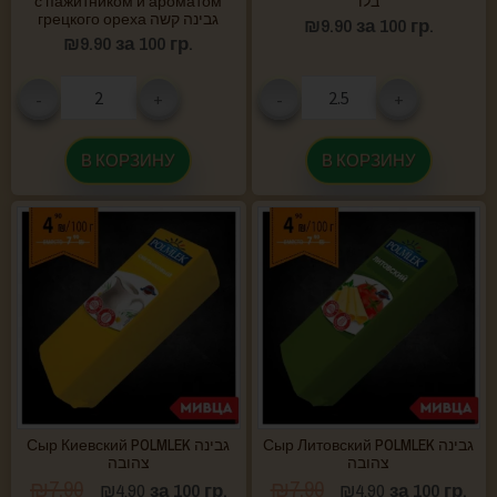
с пажитником и ароматом
בלו
грецкого ореха גבינה קשה
₪
9.90
за 100 гр.
₪
9.90
за 100 гр.
-
+
-
+
В КОРЗИНУ
В КОРЗИНУ
Сыр Литовский POLMLEK גבינה
Сыр Киевский POLMLEK גבינה
צהובה
צהובה
₪
7.90
₪
7.90
₪
4.90
за 100 гр.
₪
4.90
за 100 гр.