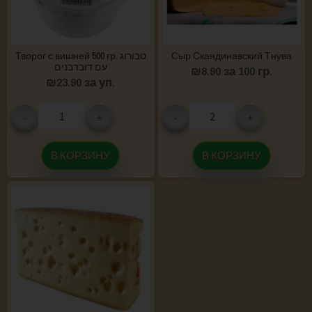
Творог с вишней 500 гр. טבורוג
Сыр Скандинавский Тнува
עם דובדבנים
₪
8.90
за 100 гр.
₪
23.90
за уп.
-
+
-
+
В КОРЗИНУ
В КОРЗИНУ