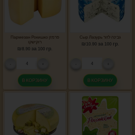
Сыр Лазурь גבינה לזור
Пармезан Рокишко פרמזן
רוקישקו
₪
10.90
за 100 гр.
₪
8.90
за 100 гр.
-
+
-
+
В КОРЗИНУ
В КОРЗИНУ