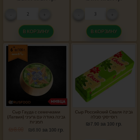
-
+
-
+
В КОРЗИНУ
В КОРЗИНУ
Сыр Гауда с семечками
Сыр Российский Сваля גבינה
רוסייסקי סבלה
(Латвия) גבינה גאודה עם גרעיני
חמניות
₪
7.90
за 100 гр.
₪
8.90
₪
6.90
за 100 гр.