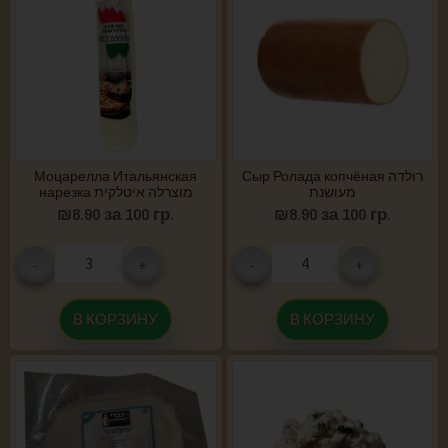
Моцарелла Итальянская
Сыр Ролада копчёная רולדה
מעושנת
нарезка מוצרלה איטלקית
₪
8.90
за 100 гр.
₪
8.90
за 100 гр.
-
+
-
+
В КОРЗИНУ
В КОРЗИНУ