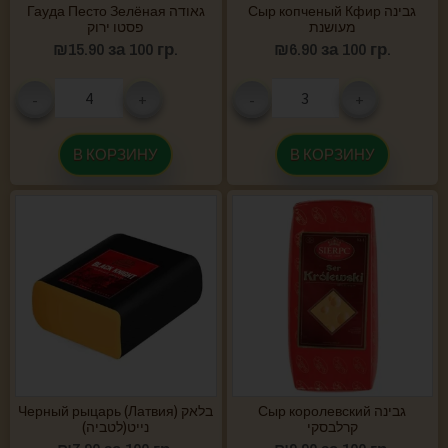
Сыр копченый Кфир גבינה
Гауда Песто Зелёная גאודה
מעושנת
פסטו ירוק
₪
15.90
за 100 гр.
₪
6.90
за 100 гр.
-
+
-
+
В КОРЗИНУ
В КОРЗИНУ
Сыр королевский גבינה
Черный рыцарь (Латвия) בלאק
קרלבסקי
נייט(לטביה)