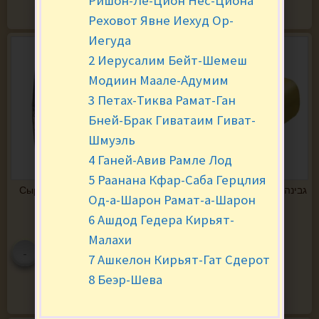
Ришон-Ле-Цион Нес-Циона
В КОРЗИНУ
В КОРЗИНУ
Реховот Явне Иехуд Ор-
Иегуда
2 Иерусалим Бейт-Шемеш
Модиин Маале-Адумим
3 Петах-Тиква Рамат-Ган
Бней-Брак Гиватаим Гиват-
Шмуэль
4 Ганей-Авив Рамле Лод
5 Раанана Кфар-Саба Герцлия
Сыр Эменталер (Латвия) גבינה
Сыр Старая Рига גבינה אולד
Од-а-Шарон Рамат-а-Шарон
אמנטלר(לטביה)
ריגה
₪
7.90
за 100 гр.
₪
8.40
за 100 гр.
6 Ашдод Гедера Кирьят-
Малахи
-
+
-
+
7 Ашкелон Кирьят-Гат Сдерот
8 Беэр-Шева
В КОРЗИНУ
В КОРЗИНУ