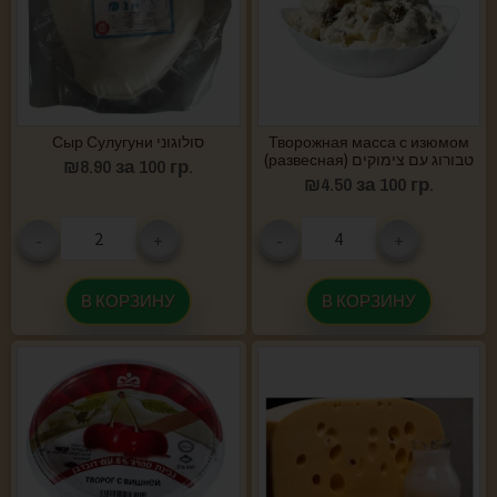
Сыр Сулугуни סולוגוני
Творожная масса с изюмом
(развесная) טבורוג עם צימוקים
₪
8.90
за 100 гр.
₪
4.50
за 100 гр.
-
+
-
+
В КОРЗИНУ
В КОРЗИНУ