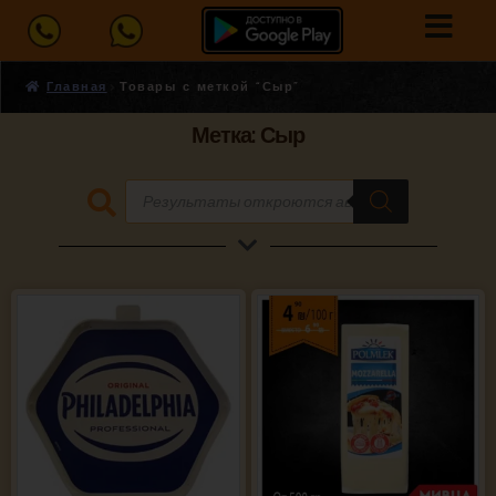
Главная
Товары с меткой “Сыр”
Метка: Сыр