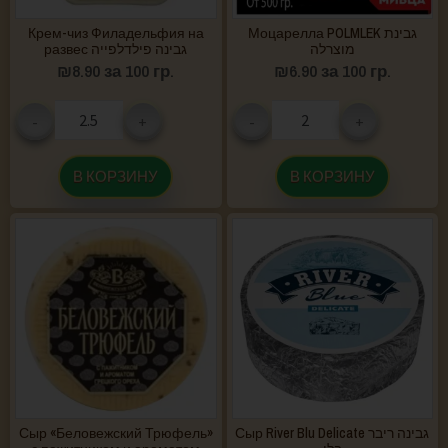
Крем-чиз Филадельфия на
Моцарелла POLMLEK גבינת
מוצרלה
развес גבינה פילדלפייה
₪
8.90
за 100 гр.
₪
6.90
за 100 гр.
-
+
-
+
В КОРЗИНУ
В КОРЗИНУ
Сыр «Беловежский Трюфель»
Сыр River Blu Delicate גבינה ריבר