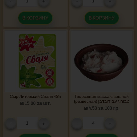
-
+
-
+
В КОРЗИНУ
В КОРЗИНУ
Сыр Литовский Сваля 45%
Творожная масса с вишней
(развесная) טבורוג עם דובדבן
₪
15.90
за шт.
₪
4.50
за 100 гр.
-
+
-
+