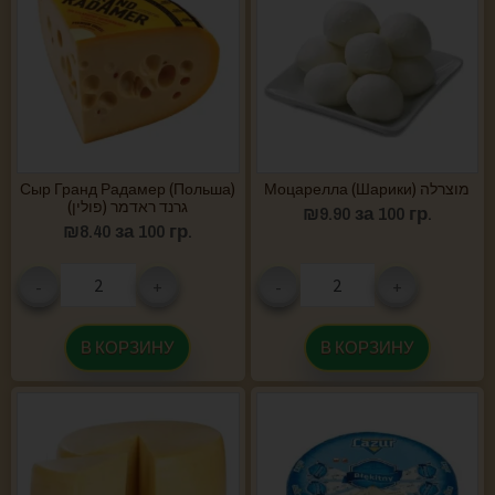
Сыр Гранд Радамер (Польша)
Моцарелла (Шарики) מוצרלה
גרנד ראדמר (פולין)
₪
9.90
за 100 гр.
₪
8.40
за 100 гр.
-
+
-
+
В КОРЗИНУ
В КОРЗИНУ