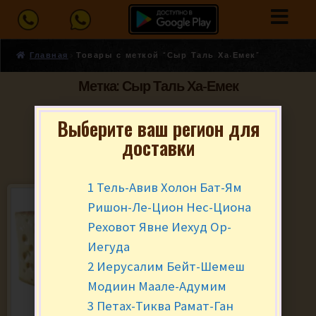
Главная
Товары с меткой “Сыр Таль Ха-Емек”
Метка: Сыр Таль Ха-Емек
Выберите ваш регион для
доставки
1 Тель-Авив Холон Бат-Ям
Ришон-Ле-Цион Нес-Циона
Реховот Явне Иехуд Ор-
Иегуда
2 Иерусалим Бейт-Шемеш
Модиин Маале-Адумим
3 Петах-Тиква Рамат-Ган