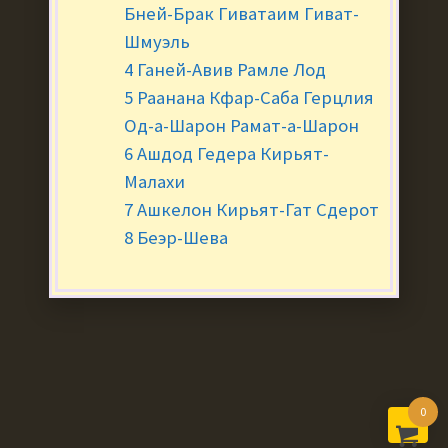
Бней-Брак Гиватаим Гиват-
Шмуэль
4 Ганей-Авив Рамле Лод
5 Раанана Кфар-Саба Герцлия
Од-а-Шарон Рамат-а-Шарон
6 Ашдод Гедера Кирьят-
Малахи
7 Ашкелон Кирьят-Гат Сдерот
8 Беэр-Шева
0