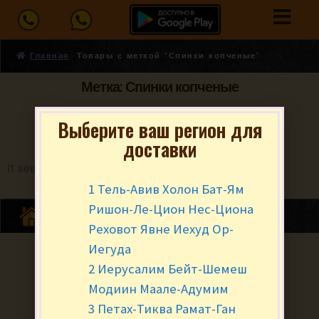
Главная
Товары с меткой “Спинки копченые”
Метка: Спинки копченые
Выберите ваш регион для
доставки
It seems we can't find what you're looking for.
1 Тель-Авив Холон Бат-Ям
Ришон-Ле-Цион Нес-Циона
Реховот Явне Иехуд Ор-
Иегуда
2 Иерусалим Бейт-Шемеш
Модиин Маале-Адумим
3 Петах-Тиква Рамат-Ган