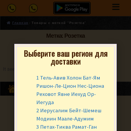
Главная
Товары с меткой “Розетка”
Метка: Розетка
Выберите ваш регион для
доставки
It seems we can't find what you're looking for.
1 Тель-Авив Холон Бат-Ям
Ришон-Ле-Цион Нес-Циона
Реховот Явне Иехуд Ор-
Иегуда
2 Иерусалим Бейт-Шемеш
Модиин Маале-Адумим
3 Петах-Тиква Рамат-Ган