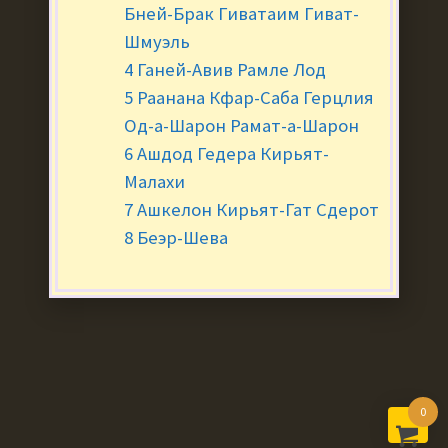
Бней-Брак Гиватаим Гиват-
Шмуэль
4 Ганей-Авив Рамле Лод
5 Раанана Кфар-Саба Герцлия
Од-а-Шарон Рамат-а-Шарон
6 Ашдод Гедера Кирьят-
Малахи
7 Ашкелон Кирьят-Гат Сдерот
8 Беэр-Шева
0