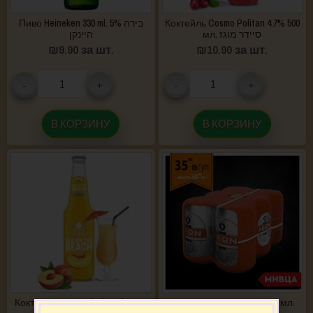
Пиво Heineken 330 ml. 5% בירה
Коктейль Cosmo Politan 4.7% 500
мл. סיידר מוגז
היינקן
₪
9.90
за шт.
₪
10.90
за шт.
-
+
-
+
В КОРЗИНУ
В КОРЗИНУ
Коктейль Sex on the beach 4.7%
Пиво Leon упаковка 6*500 мл.