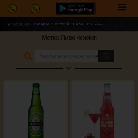
Главная
Товары с меткой “Пиво Hеineken”
Метка: Пиво Hеineken