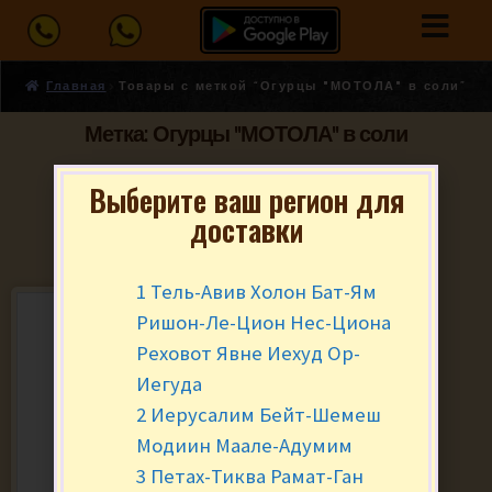
Главная
Товары с меткой “Огурцы "МОТОЛА" в соли”
Метка: Огурцы "МОТОЛА" в соли
Выберите ваш регион для
доставки
1 Тель-Авив Холон Бат-Ям
Ришон-Ле-Цион Нес-Циона
Реховот Явне Иехуд Ор-
Иегуда
2 Иерусалим Бейт-Шемеш
Модиин Маале-Адумим
3 Петах-Тиква Рамат-Ган