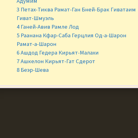
Адумим
3 Петах-Тиква Рамат-Ган Бней-Брак Гиватаим
©2020 RusFood.co.il. All Rights Reserved
Гиват-Шмуэль
4 Ганей-Авив Рамле Лод
5 Раанана Кфар-Саба Герцлия Од-а-Шарон
Рамат-а-Шарон
6 Ашдод Гедера Кирьят-Малахи
7 Ашкелон Кирьят-Гат Сдерот
8 Беэр-Шева