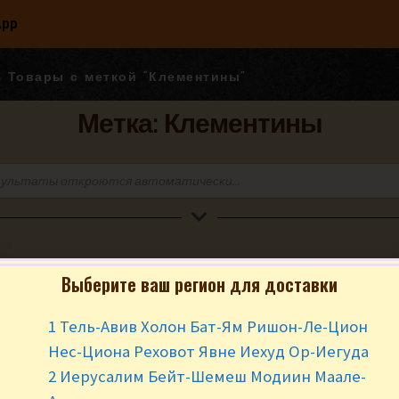
App
Товары с меткой “Клементины”
Метка: Клементины
Выберите ваш регион для доставки
Товары с меткой “Клементины”
1 Тель-Авив Холон Бат-Ям Ришон-Ле-Цион
Нес-Циона Реховот Явне Иехуд Ор-Иегуда
2 Иерусалим Бейт-Шемеш Модиин Маале-
Privacy Policy & Terms of Use
|
Контакты
|
Карта сайта