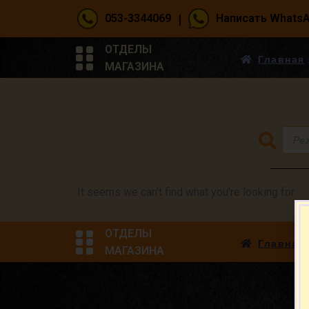
|
053-3344069
Написать Whats
ОТДЕЛЫ
Главная
МАГАЗИНА
It seems we can't find what you're looking for.
ОТДЕЛЫ
Главная
МАГАЗИНА