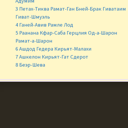
Адумим
3 Петах-Тиква Рамат-Ган Бней-Брак Гиватаим
©2020 RusFood.co.il. All Rights Reserved
Гиват-Шмуэль
4 Ганей-Авив Рамле Лод
5 Раанана Кфар-Саба Герцлия Од-а-Шарон
Рамат-а-Шарон
6 Ашдод Гедера Кирьят-Малахи
7 Ашкелон Кирьят-Гат Сдерот
8 Беэр-Шева