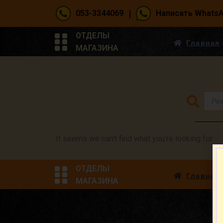
|
053-3344069
Написать Whats
ОТДЕЛЫ
Главная
МАГАЗИНА
It seems we can't find what you're looking for.
ОТДЕЛЫ
Главная
МАГАЗИНА