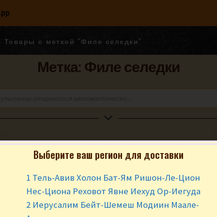
App
Товары с меткой “Филе селедки”
Метка: Филе селедки
Выберите ваш регион для доставки
Товары с меткой “Филе селедки”
1 Тель-Авив Холон Бат-Ям Ришон-Ле-Цион
Нес-Циона Реховот Явне Иехуд Ор-Иегуда
2 Иерусалим Бейт-Шемеш Модиин Маале-
Privacy Policy & Terms of Use
|
Контакты
|
Карта сайта