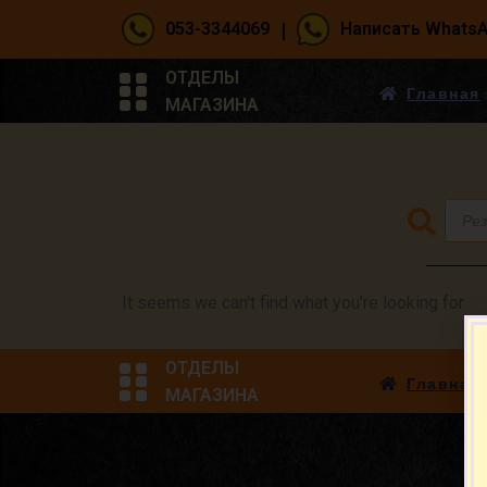
|
053-3344069
Написать Whats
ОТДЕЛЫ
Главная
МАГАЗИНА
It seems we can't find what you're looking for.
ОТДЕЛЫ
Главная
МАГАЗИНА