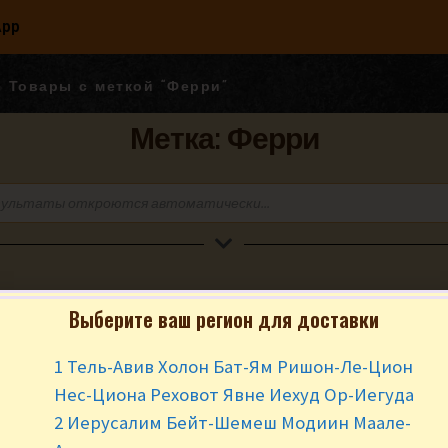
App
Товары с меткой “Ферри”
Метка: Ферри
Выберите ваш регион для доставки
Товары с меткой “Ферри”
1 Тель-Авив Холон Бат-Ям Ришон-Ле-Цион
Нес-Циона Реховот Явне Иехуд Ор-Иегуда
2 Иерусалим Бейт-Шемеш Модиин Маале-
Privacy Policy & Terms of Use
|
Контакты
|
Карта сайта