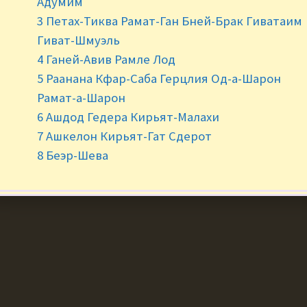
Адумим
3 Петах-Тиква Рамат-Ган Бней-Брак Гиватаим
©2020 RusFood.co.il. All Rights Reserved
Гиват-Шмуэль
4 Ганей-Авив Рамле Лод
5 Раанана Кфар-Саба Герцлия Од-а-Шарон
Рамат-а-Шарон
6 Ашдод Гедера Кирьят-Малахи
7 Ашкелон Кирьят-Гат Сдерот
8 Беэр-Шева