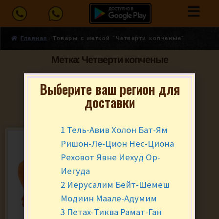
Главная
Товары с меткой “Четверти копченые”
Метка: Четверти копченые
Выберите ваш регион для
доставки
1 Тель-Авив Холон Бат-Ям
Ришон-Ле-Цион Нес-Циона
Реховот Явне Иехуд Ор-
Иегуда
2 Иерусалим Бейт-Шемеш
Модиин Маале-Адумим
3 Петах-Тиква Рамат-Ган