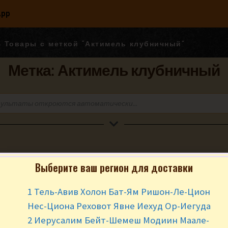
App
Товары с меткой “Актимель клубничный”
Метка: Актимель клубничный
Выберите ваш регион для доставки
1 Тель-Авив Холон Бат-Ям Ришон-Ле-Цион
Нес-Циона Реховот Явне Иехуд Ор-Иегуда
2 Иерусалим Бейт-Шемеш Модиин Маале-