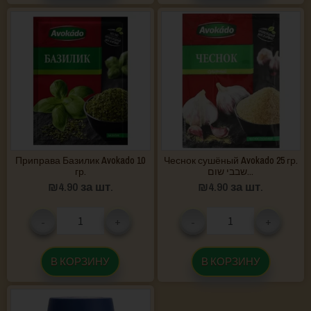
Приправа Базилик Avokado 10
Чеснок сушёный Avokado 25 гр.
гр.
שבבי שום...
₪
4.90
за шт.
₪
4.90
за шт.
-
+
-
+
В КОРЗИНУ
В КОРЗИНУ