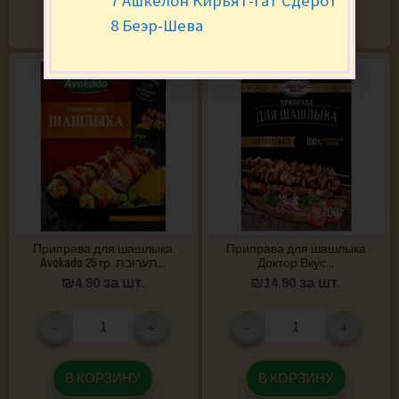
7 Ашкелон Кирьят-Гат Сдерот
В КОРЗИНУ
В КОРЗИНУ
8 Беэр-Шева
Приправа для шашлыка
Приправа для шашлыка
Avokado 25 гр. תערובת...
Доктор Вкус...
₪
4.90
за шт.
₪
14.90
за шт.
-
+
-
+
В КОРЗИНУ
В КОРЗИНУ