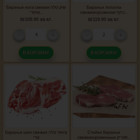
Подчеркнуть ссылки
Баранья нога свежая שוק טלה
Баранья лопатка
format_underlined
свежемороженая כתף...
אחורי...
Выделить ссылки
font_download
₪
109.90
за кг.
₪
119.90
за кг.
Сбросить все опции
cached
-
+
-
+
В КОРЗИНУ
В КОРЗИНУ
Баранья шея свежая צוואר טלה
Стейки бараньи
свежемороженные סטייק...
טרי