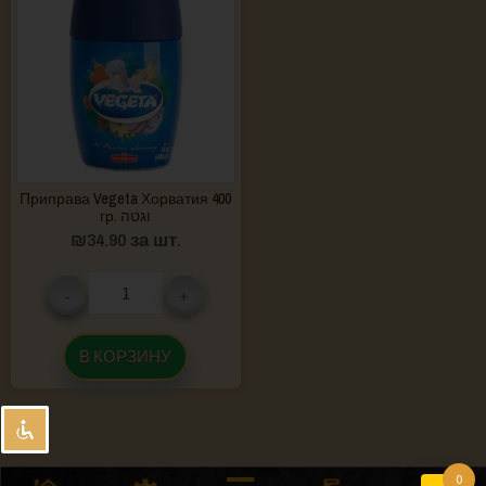
Приправа Vegeta Хорватия 400
гр. וגטה
₪
34.90
за шт.
-
+
В КОРЗИНУ
0