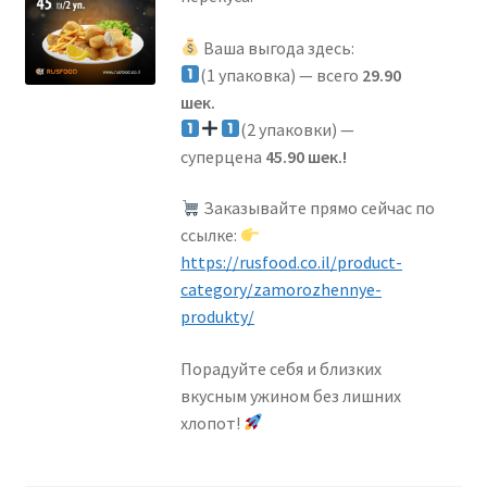
Крупы / Мучные изделия / Каши — גריסים/דייסות/מוצרי
קמח
Ваша выгода здесь:
(1 упаковка) — всего
29.90
Мивцаим, Акции — מבצעים
шек.
(2 упаковки) —
Молочные продукты — מצרי חלב
суперцена
45.90 шек.!
Свежая рыба — דג טרי
Заказывайте прямо сейчас по
ссылке:
Свежее мясо — בשר טרי
https://rusfood.co.il/product-
category/zamorozhennye-
produkty/
На огне — על האש
Порадуйте себя и близких
Овощи Фрукты — פרות וירקות
вкусным ужином без лишних
хлопот!
Растительные масла / майонез / приправы —
שמן/מיונז/תבלינים