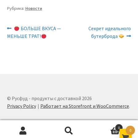
Морепродукты — פרות ים
Рубрика:
Новости
Сухофрукты Орехи — פרות יבשים
Навигация
Предыдущая
Следующая
БОЛЬШЕ ВКУСА —
Секрет идеального
запись:
запись:
МЕНЬШЕ ТРАТ!
бутерброда
по
Сыр творог — גבינה טבורוג
записям
Хлеб — לחם
Чай Кофе К чаю — תה קפה מאפה
Шоколад Конфеты — סוכריות ושוקולד
© Русфуд - продукты с доставкой 2026
Privacy Policy
Работает на Storefront и WooCommerce
.
0
0
Поиск