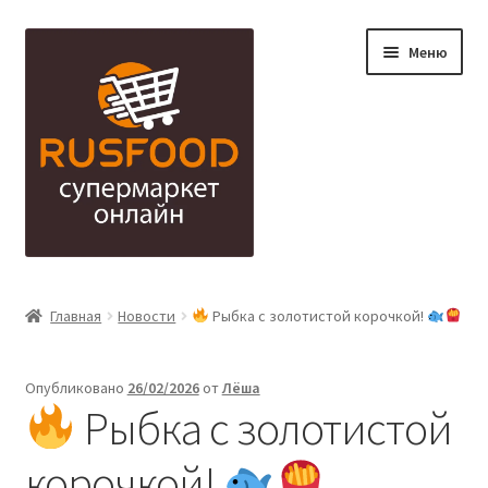
Перейти
Перейти
Меню
к
к
навигации
содержимому
Алкоголь — אלכהול
Главная
Новости
Рыбка с золотистой корочкой!
Бытовая химия | Товары для дома — חומרי ניקוי/ לבית
Опубликовано
26/02/2026
от
Лёша
Варенье/Компоты/Мед — ריבות/לפתנים/דבש
Рыбка с золотистой
Вода Напитки — משקאות קלים
корочкой!