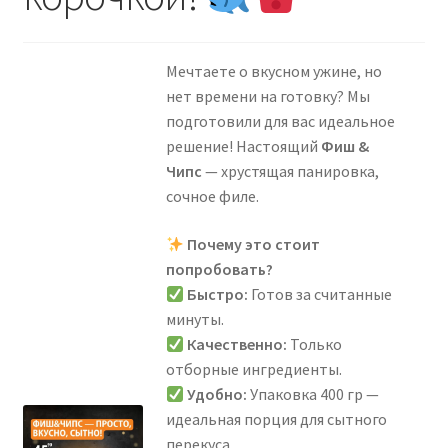
Всё для суши — בשביל סושי
Мечтаете о вкусном ужине, но
Выпечка — מאפים
нет времени на готовку? Мы
подготовили для вас идеальное
Деликатесы к пиву — מעדנים לבירה
решение! Настоящий
Фиш &
Чипс
— хрустящая панировка,
Диетические продукты — מוצרי בריאות
сочное филе.
Замороженные продукты — קפואים
Почему это стоит
попробовать?
Колбасы — נקניקים
Быстро:
Готов за считанные
минуты.
Консервы и Соления — שימורים וחמוצים
Качественно:
Только
отборные ингредиенты.
Удобно:
Упаковка 400 гр —
Корма и товары для животных — מזון לבעלי חיים
идеальная порция для сытного
перекуса.